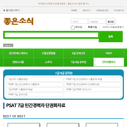
여러분의 소중한 이상을 현실로... 좋은소식이 함께 합니다.
★ 즐겨찾기추가
HOME
장바구니
주문배송조회
마이페이지
ID저장
회원가입
아이디·비밀번호찾기
한줄공지
공인회계사 세무사
수험관련용품
5급 공채 2차
PSAT
인터넷출력소
변호사시험
노무사
7급 9급 공무원
7급 9급 공무원
· 7급 2차 기출문제집
· PSAT 7급 민간경력자 기출문제 묵음
· PSAT 7급 민간경력자 기출문제
· PSAT 7급 민간경력자 단권화자료
· 7급 PSAT 기출문제 해설
· PSAT 7급 PSAT 모의고사
· PSAT 7급 강의자료
PSAT 7급 민간경력자 단권화자료
BEST OF BEST