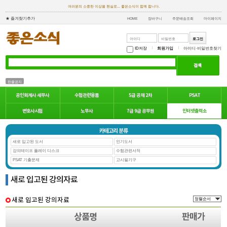
여러분의 소중한 이상을 현실로... 좋은소식이 함께 합니다.
★ 즐겨찾기추가
HOME
장바구니
주문배송조회
마이페이지
ID저장
회원가입
아이디·비밀번호찾기
한줄공지
공인회계사 세무사
수험관련용품
5급 공채 2차
PSAT
인터넷출력소
변호사시험
노무사
7급 9급 공무원
카테고리 분류
새로 입고된 도서
인기도서
강의테이프 플레이 디스크
수험관련서적
PSAT 기출문제
고시필기구
새로 입고된 강의자료
새로 입고된 강의자료
상품명
판매가