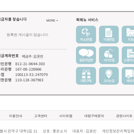
입금자를 찾습니다
퀵메뉴 서비스
MORE +
등록된 게시글이 없습니다.
취소/반품
이용방법
자료
입금계좌번호
예금주 :김윤빈
질문과답변
사이트맵
신용카
국민은행
812-21-0644-303
우리은행
167-08-228666
농협
100113-52-247079
신한은행
110-128-367983
대량구매
오시는길
배송
이용안내
고객센터
사이트맵
대량구매문의
관련사이트
특별시 관악구 대학2길 21
상호 : 좋은소식
대표자 : 김윤빈
개인정보관리책임자 