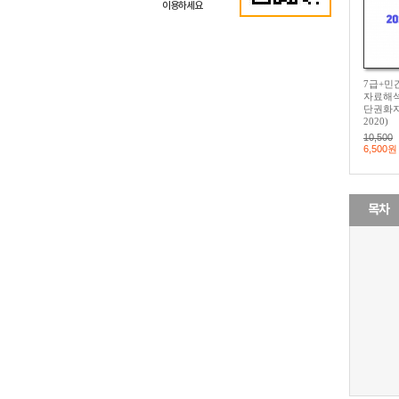
이용하세요
7급+민
자료해
단권화자료
2020)
10,500
6,500원
목차