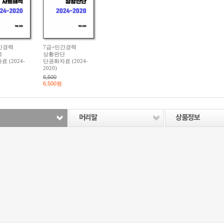
간경력
7급+민간경력
석
상황판단
 (2024-
단권화자료 (2024-
2020)
6,500
6,500원
머리말
상품정보