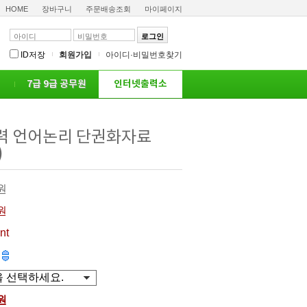
HOME
장바구니
주문배송조회
마이페이지
ID저장
회원가입
아이디·비밀번호찾기
인터넷출력소
7급 9급 공무원
력 언어논리 단권화자료
)
0원
0원
nt
원