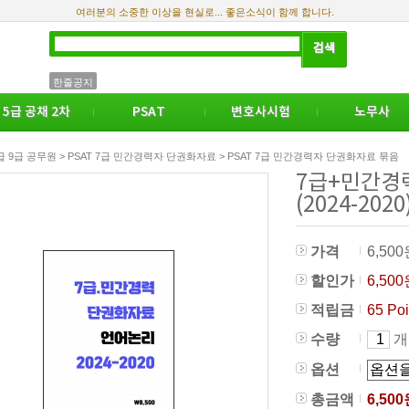
여러분의 소중한 이상을 현실로... 좋은소식이 함께 합니다.
한줄공지
5급 공채 2차
PSAT
변호사시험
노무사
7급 9급 공무원 > PSAT 7급 민간경력자 단권화자료 > PSAT 7급 민간경력자 단권화자료 묶음
7급+민간경
(2024-2020
가격
6,50
할인가
6,50
적립금
65 Poi
수량
개
옵션
총금액
6,500