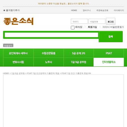
여러분의 소중한 이상을 현실로... 좋은소식이 함께 합니다.
★ 즐겨찾기추가
HOME
장바구니
주문배송조회
마이페이지
ID저장
회원가입
아이디·비밀번호찾기
한줄공지
공인회계사 세무사
수험관련용품
5급 공채 2차
PSAT
인터넷출력소
변호사시험
노무사
7급 9급 공무원
HOME > 7급 9급 공무원 > PSAT 7급 민간경력자 기출문제 묵음 > PSAT 7급 민간 기출문제 묶음 B4