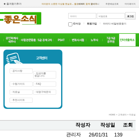
★ 즐겨찾기추가
여러분의 소중한 이상을 현실로... 좋은소식이 함께 합니다.
HOME
장바구니
주문배송조회
마이페이지
ID저장
회원가입
아이디·비밀번호찾기
공인회계사
7급 9급
인터넷출력소
수험관련용품
5급 공채 2차
PSAT
변호사시험
노무사
세무사
공무원
고객센터
· 공지사항
· 입금자를
찾습니다.
· 수험가이드
· FAQ
· 자료실
· 대량구매문의
· 추천사이트
HOME > 고객센터 > 자료실
작성자
작성일
조회
관리자
26/01/31
139